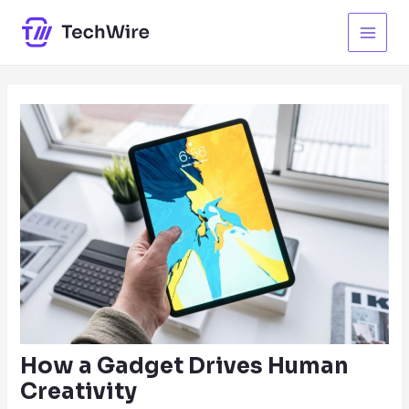
Skip
to
Main
content
Men
How a Gadget Drives Human
Creativity